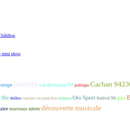
Châtillon
e mini show
Gentilly
Cachan 9423
val-de-marne 94
europe
politique
E
Oto Sport
 fête
quiz
festival 94
théâtre
concerts ou mini-live
sciences
découverte musicale
aire
nouveaux talents