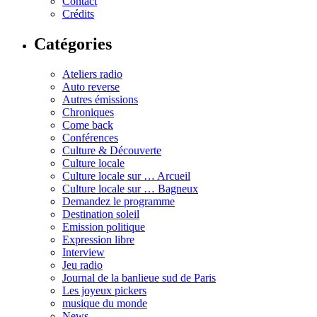
Contact
Crédits
Catégories
Ateliers radio
Auto reverse
Autres émissions
Chroniques
Come back
Conférences
Culture & Découverte
Culture locale
Culture locale sur … Arcueil
Culture locale sur … Bagneux
Demandez le programme
Destination soleil
Emission politique
Expression libre
Interview
Jeu radio
Journal de la banlieue sud de Paris
Les joyeux pickers
musique du monde
News