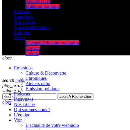
Ateliers radio
Emission politique
Podcasts
Interviews
Nos articles
Qui sommes-nous ?
L’équipe
Voir +
L’actualité de votre webradio
Contact
Crédits
close
Emissions
Culture & Découverte
Chroniques
search
menu
Ateliers radio
play_arrow
Emission politique
volume_up
Podcasts
search
Rechercher
Interviews
close
Nos articles
Qui sommes-nous ?
L’équipe
Voir +
L’actualité de votre webradio