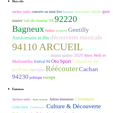
Mots-clés
quiz
nouveaux talents
atelier radio
concerts ou mini-live
histoire
92220
maire
val-de-marne 94
Bagneux
Gentilly
théâtre
sciences
découverte musicale
Anniversaire et fête
94110 ARCUEIL
Enfance -
municipales 2020
Sites Web et
Adolescence - Jeunesse
Emission en
Oto Sport
Multimédia
festival 94
Réécouter
Cachan
podcast
musique
94230
europe
politique
Émissions
Chroniques
Ateliers radio
Autres émissions
Auto reverse
Culture & Découverte
Come back
Conférences