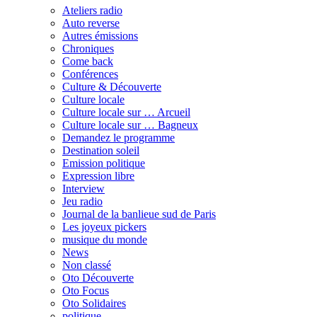
Ateliers radio
Auto reverse
Autres émissions
Chroniques
Come back
Conférences
Culture & Découverte
Culture locale
Culture locale sur … Arcueil
Culture locale sur … Bagneux
Demandez le programme
Destination soleil
Emission politique
Expression libre
Interview
Jeu radio
Journal de la banlieue sud de Paris
Les joyeux pickers
musique du monde
News
Non classé
Oto Découverte
Oto Focus
Oto Solidaires
politique