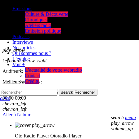
Emissions
Culture & Découverte
Chroniques
Ateliers radio
Emission politique
Podcasts
Interviews
Nos articles
play_arrow
Qui sommes-nous ?
L’équipe
keyboard_arrow_right
Voir +
L’actualité de votre webradio
Auditeurs:
Contact
Crédits
Meilleurs auditeurs :
skip_previous
play_arrow
skip_next
search
Rechercher
00:00
00:00
close
chevron_left
chevron_left
Aller à l'album
search
menu
play_arrow
play_arrow
volume_up
Oto Radio Player
Otoradio Player